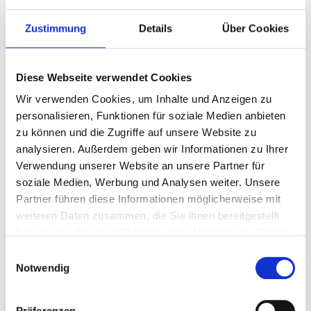
wurden sorgfältig geprüft. Die ATLANTIC
Zustimmung
Details
Über Cookies
Hotel Sail City GmbH weist darauf hin,
dass sich Daten und Fakten inzwischen
Diese Webseite verwendet Cookies
verändert haben könnten. Wir übernehmen
deshalb keine Garantie dafür, dass die
Wir verwenden Cookies, um Inhalte und Anzeigen zu
personalisieren, Funktionen für soziale Medien anbieten
Angaben vollständig, richtig und in jedem
zu können und die Zugriffe auf unsere Website zu
Falle aktuell sind. Die ATLANTIC Hotel Sail
analysieren. Außerdem geben wir Informationen zu Ihrer
City GmbH behält sich vor, jede
Verwendung unserer Website an unsere Partner für
Information auf dieser Seite jederzeit und
soziale Medien, Werbung und Analysen weiter. Unsere
Partner führen diese Informationen möglicherweise mit
ohne vorherige Ankündigung zu ändern
weiteren Daten zusammen, die Sie ihnen bereitgestellt
oder zu aktualisieren.
haben oder die sie im Rahmen Ihrer Nutzung der Dienste
gesammelt haben.
Einwilligungsauswahl
Copyright:
Notwendig
Der Inhalt dieser Website ist
urheberrechtlich geschützt. Das Kopieren
Präferenzen